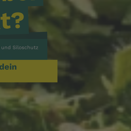
t?
e und Siloschutz
dein